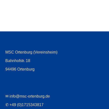
MSC Ortenburg (Vereinsheim)
Bahnhofstr. 18
94496 Ortenburg
✉
info@msc-ortenburg.de
✆ +49 (0)1715343817